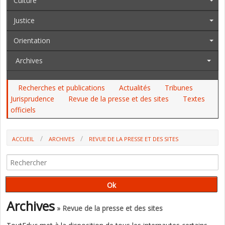
Culture
Justice
Orientation
Archives
Recherches et publications
Actualités
Tribunes
Jurisprudence
Revue de la presse et des sites
Textes
officiels
ACCUEIL
ARCHIVES
REVUE DE LA PRESSE ET DES SITES
L'APPRENTISSAGE EN DISTANCIEL PEUT-IL SE SUBSTITUER AU
PRÉSENTIEL ? (REVUE DIALOGUE)
Archives
» Revue de la presse et des sites