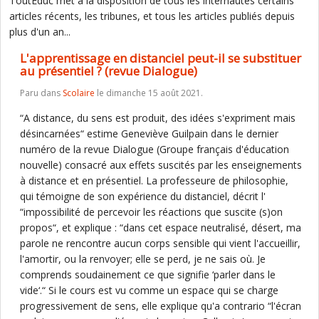
ToutEduc met à la disposition de tous les internautes certains
articles récents, les tribunes, et tous les articles publiés depuis
plus d'un an...
L'apprentissage en distanciel peut-il se substituer
au présentiel ? (revue Dialogue)
Paru dans
Scolaire
le dimanche 15 août 2021.
“A distance, du sens est produit, des idées s'expriment mais
désincarnées“ estime Geneviève Guilpain dans le dernier
numéro de la revue Dialogue (Groupe français d'éducation
nouvelle) consacré aux effets suscités par les enseignements
à distance et en présentiel. La professeure de philosophie,
qui témoigne de son expérience du distanciel, décrit l'
“impossibilité de percevoir les réactions que suscite (s)on
propos“, et explique : “dans cet espace neutralisé, désert, ma
parole ne rencontre aucun corps sensible qui vient l'accueillir,
l'amortir, ou la renvoyer; elle se perd, je ne sais où. Je
comprends soudainement ce que signifie ‘parler dans le
vide‘.“ Si le cours est vu comme un espace qui se charge
progressivement de sens, elle explique qu'a contrario “l'écran