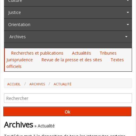
Culture
Justice
Orientation
Archives
Recherches et publications
Actualités
Tribunes
Jurisprudence
Revue de la presse et des sites
Textes
officiels
ACCUEIL
ARCHIVES
ACTUALITÉ
ÉRIC DUPONT-MORETTI ANNONCE UN RÉFÉRENTIEL D'ÉVALUATION
POUR LES JEUNES PRIS EN CHARGE PAR LA JUSTICE
Archives
» Actualité