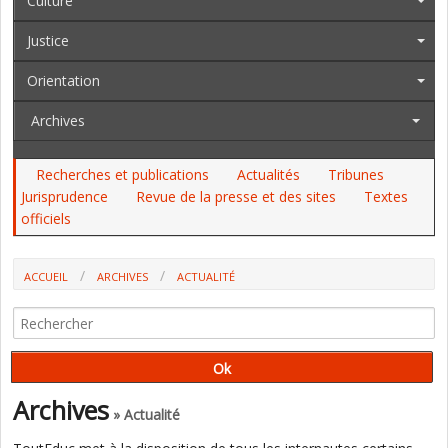
Culture
Justice
Orientation
Archives
Recherches et publications
Actualités
Tribunes
Jurisprudence
Revue de la presse et des sites
Textes
officiels
ACCUEIL
ARCHIVES
ACTUALITÉ
HARCÈLEMENT : UNE MISSION D'INFORMATION CRÉÉE AU SÉNAT
Archives
» Actualité