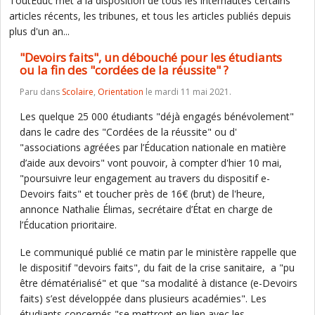
ToutEduc met à la disposition de tous les internautes certains
articles récents, les tribunes, et tous les articles publiés depuis
plus d'un an...
"Devoirs faits", un débouché pour les étudiants
ou la fin des "cordées de la réussite" ?
Paru dans
Scolaire
,
Orientation
le mardi 11 mai 2021.
Les quelque 25 000 étudiants "déjà engagés bénévolement"
dans le cadre des "Cordées de la réussite" ou d'
"associations agréées par l’Éducation nationale en matière
d’aide aux devoirs" vont pouvoir, à compter d'hier 10 mai,
"poursuivre leur engagement au travers du dispositif e-
Devoirs faits" et toucher près de 16€ (brut) de l'heure,
annonce Nathalie Élimas, secrétaire d’État en charge de
l’Éducation prioritaire.
Le communiqué publié ce matin par le ministère rappelle que
le dispositif "devoirs faits", du fait de la crise sanitaire, a "pu
être dématérialisé" et que "sa modalité à distance (e-Devoirs
faits) s’est développée dans plusieurs académies". Les
étudiants concernés "se mettront en lien avec les