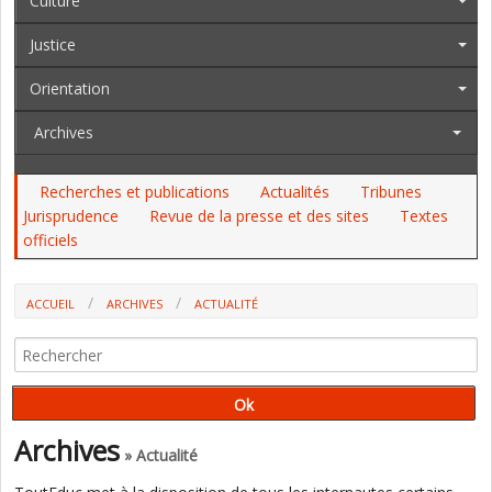
Culture
Justice
Orientation
Archives
Recherches et publications
Actualités
Tribunes
Jurisprudence
Revue de la presse et des sites
Textes
officiels
ACCUEIL
ARCHIVES
ACTUALITÉ
"DEVOIRS FAITS", UN DÉBOUCHÉ POUR LES ÉTUDIANTS OU LA FIN DES
"CORDÉES DE LA RÉUSSITE" ?
Archives
» Actualité