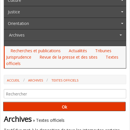
Culture
Justice
Orientation
Archives
Recherches et publications
Actualités
Tribunes
Jurisprudence
Revue de la presse et des sites
Textes
officiels
ACCUEIL
ARCHIVES
TEXTES OFFICIELS
AU JO, AU BO DU 29 AVRIL : LES ENSEIGNANTS STAGIAIRES, J & S, LE
HORS CONTRAT
Archives
» Textes officiels