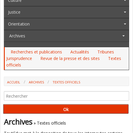
Culture
Justice
Orientation
Archives
Recherches et publications
Actualités
Tribunes
Jurisprudence
Revue de la presse et des sites
Textes
officiels
ACCUEIL
ARCHIVES
TEXTES OFFICIELS
AU JO DU 16 AU 18 AVRIL : S. EL HAÏRY, LE BUDGET DE L'EN,
L'ENSEIGNEMENT AGRICOLE, LES CONCOURS, L'AEFE, LES POSTES DE
DIRECTION
Archives
» Textes officiels