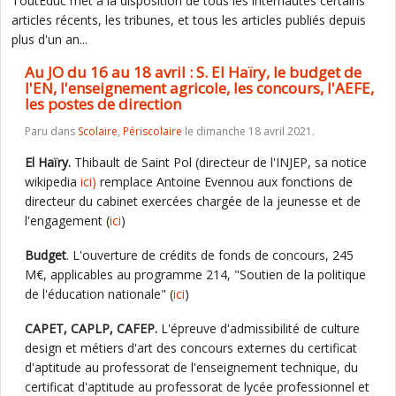
ToutEduc met à la disposition de tous les internautes certains
articles récents, les tribunes, et tous les articles publiés depuis
plus d'un an...
Au JO du 16 au 18 avril : S. El Haïry, le budget de
l'EN, l'enseignement agricole, les concours, l'AEFE,
les postes de direction
Paru dans
Scolaire
,
Périscolaire
le dimanche 18 avril 2021.
El Haïry.
Thibault de Saint Pol (directeur de l'INJEP, sa notice
wikipedia
ici
)
remplace Antoine Evennou aux fonctions de
directeur du cabinet exercées chargée de la jeunesse et de
l'engagement (
ici
)
Budget
. L'ouverture de crédits de fonds de concours, 245
M€, applicables au programme 214, "Soutien de la politique
de l'éducation nationale" (
ici
)
CAPET, CAPLP, CAFEP.
L'épreuve d'admissibilité de culture
design et métiers d'art des concours externes du certificat
d'aptitude au professorat de l'enseignement technique, du
certificat d'aptitude au professorat de lycée professionnel et