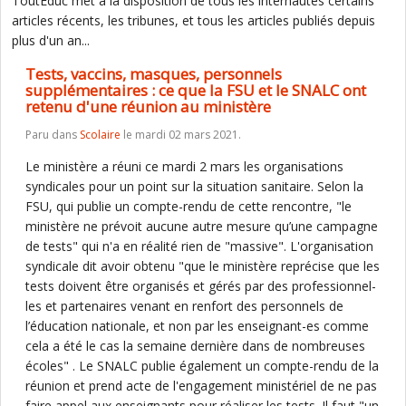
ToutEduc met à la disposition de tous les internautes certains
articles récents, les tribunes, et tous les articles publiés depuis
plus d'un an...
Tests, vaccins, masques, personnels
supplémentaires : ce que la FSU et le SNALC ont
retenu d'une réunion au ministère
Paru dans
Scolaire
le mardi 02 mars 2021.
Le ministère a réuni ce mardi 2 mars les organisations
syndicales pour un point sur la situation sanitaire. Selon la
FSU, qui publie un compte-rendu de cette rencontre, "le
ministère ne prévoit aucune autre mesure qu’une campagne
de tests" qui n'a en réalité rien de "massive". L'organisation
syndicale dit avoir obtenu "que le ministère reprécise que les
tests doivent être organisés et gérés par des professionnel-
les et partenaires venant en renfort des personnels de
l’éducation nationale, et non par les enseignant-es comme
cela a été le cas la semaine dernière dans de nombreuses
écoles" . Le SNALC publie également un compte-rendu de la
réunion et prend acte de l'engagement ministériel de ne pas
faire appel aux enseignants pour réaliser les tests. Il faut "un