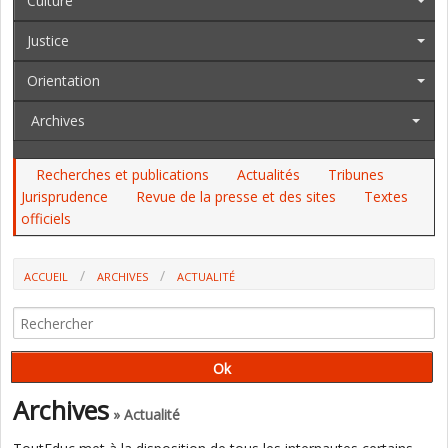
Culture
Justice
Orientation
Archives
Recherches et publications
Actualités
Tribunes
Jurisprudence
Revue de la presse et des sites
Textes
officiels
ACCUEIL
ARCHIVES
ACTUALITÉ
TESTS, VACCINS, MASQUES, PERSONNELS SUPPLÉMENTAIRES : CE QUE
LA FSU ET LE SNALC ONT RETENU D'UNE RÉUNION AU MINISTÈRE
Archives
» Actualité