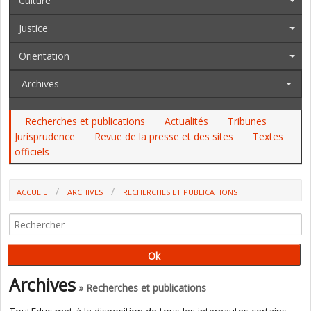
Culture
Justice
Orientation
Archives
Recherches et publications
Actualités
Tribunes
Jurisprudence
Revue de la presse et des sites
Textes
officiels
ACCUEIL
ARCHIVES
RECHERCHES ET PUBLICATIONS
L'ECOLE INCLUSIVE NE PEUT SE RÉSUMER À DES TRAVAUX
THÉORIQUES OU À DES PRESCRIPTIONS INSTITUTIONNELLES (OUVRAGE)
Archives
» Recherches et publications