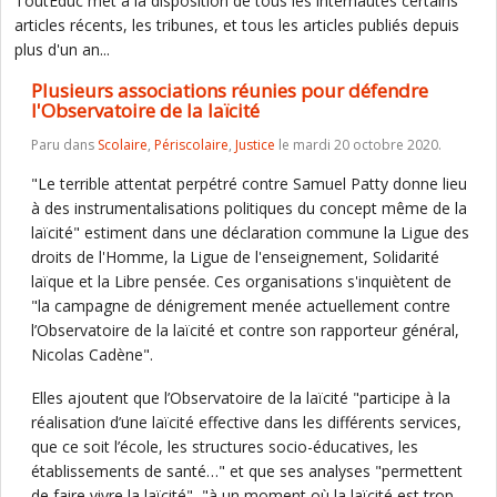
ToutEduc met à la disposition de tous les internautes certains
articles récents, les tribunes, et tous les articles publiés depuis
plus d'un an...
Plusieurs associations réunies pour défendre
l'Observatoire de la laïcité
Paru dans
Scolaire
,
Périscolaire
,
Justice
le mardi 20 octobre 2020.
"Le terrible attentat perpétré contre Samuel Patty donne lieu
à des instrumentalisations politiques du concept même de la
laïcité" estiment dans une déclaration commune la Ligue des
droits de l'Homme, la Ligue de l'enseignement, Solidarité
laïque et la Libre pensée. Ces organisations s'inquiètent de
"la campagne de dénigrement menée actuellement contre
l’Observatoire de la laïcité et contre son rapporteur général,
Nicolas Cadène".
Elles ajoutent que l’Observatoire de la laïcité "participe à la
réalisation d’une laïcité effective dans les différents services,
que ce soit l’école, les structures socio-éducatives, les
établissements de santé…" et que ses analyses "permettent
de faire vivre la laïcité", "à un moment où la laïcité est trop