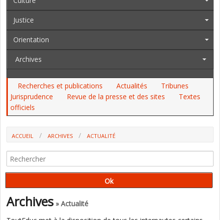
Culture
Justice
Orientation
Archives
Recherches et publications
Actualités
Tribunes
Jurisprudence
Revue de la presse et des sites
Textes
officiels
ACCUEIL
ARCHIVES
ACTUALITÉ
PLUSIEURS ASSOCIATIONS RÉUNIES POUR DÉFENDRE L'OBSERVATOIRE
DE LA LAÏCITÉ
Archives
» Actualité