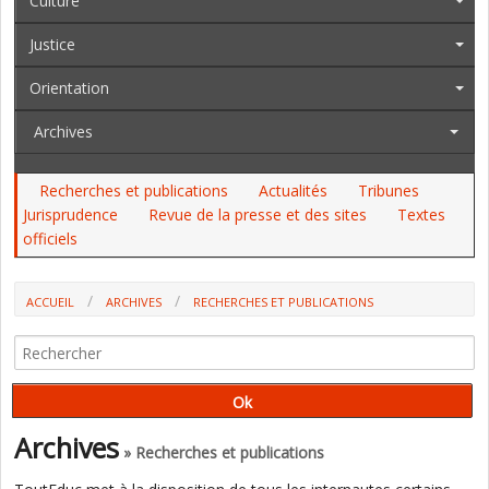
Culture
Justice
Orientation
Archives
Recherches et publications
Actualités
Tribunes
Jurisprudence
Revue de la presse et des sites
Textes
officiels
ACCUEIL
ARCHIVES
RECHERCHES ET PUBLICATIONS
COMMENT DONNER DU FEEDBACK CONSTRUCTIF À SES ÉLÈVES ?
(BAPTISTE DELVALLÉ, OUVRAGE)
Archives
» Recherches et publications