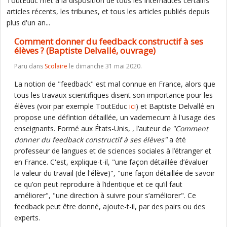
ToutEduc met à la disposition de tous les internautes certains
articles récents, les tribunes, et tous les articles publiés depuis
plus d'un an...
Comment donner du feedback constructif à ses
élèves ? (Baptiste Delvallé, ouvrage)
Paru dans
Scolaire
le dimanche 31 mai 2020.
La notion de "feedback" est mal connue en France, alors que
tous les travaux scientifiques disent son importance pour les
élèves (voir par exemple ToutEduc
ici
) et Baptiste Delvallé en
propose une défintion détaillée, un vademecum à l'usage des
enseignants. Formé aux États-Unis, , l’auteur d
e "Comment
donner du feedback constructif à ses élèves"
a été
professeur de langues et de sciences sociales à l’étranger et
en France. C'est, explique-t-il, "une façon détaillée d’évaluer
la valeur du travail (de l'élève)", "une façon détaillée de savoir
ce qu’on peut reproduire à l’identique et ce qu’il faut
améliorer", "une direction à suivre pour s’améliorer". Ce
feedback peut être donné, ajoute-t-il, par des pairs ou des
experts.