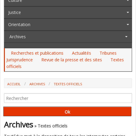
Culture
Justice
Orientation
Archives
Recherches et publications
Actualités
Tribunes
Jurisprudence
Revue de la presse et des sites
Textes
officiels
ACCUEIL
ARCHIVES
TEXTES OFFICIELS
AU JO DU 10 AU 16 AVRIL, AU BO : LES INSPE, LE MINISTÈRE DE L'EN, LE
TEMPS DE TRAVAIL
Archives
» Textes officiels