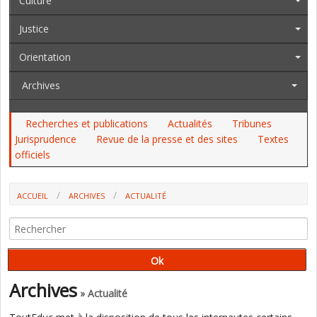
Culture
Justice
Orientation
Archives
Recherches et publications
Actualités
Tribunes
Jurisprudence
Revue de la presse et des sites
Textes
officiels
ACCUEIL
ARCHIVES
ACTUALITÉ
DIRECTION D'ÉCOLE : LE SE, LE SNALC, LE SNUIPP PRENNENT ACTE DES
PREMIÈRES MESURES MAIS S'INQUIÈTENT DE LA SUITE
Archives
» Actualité