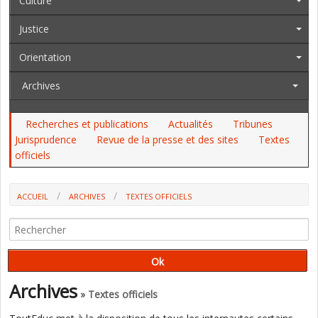
Culture
Justice
Orientation
Archives
Recherches et publications
Actualités
Tribunes
Jurisprudence
Revue de la presse et des sites
Textes
officiels
ACCUEIL
ARCHIVES
TEXTES OFFICIELS
AU JO DU 18 AU 23 JUIN, AU BO : L'IGEN, L'ONISEP, L'ENPJJ, LES
BACCALAURÉATS BI-NATIONAUX, LES COLONIES DE VACANCES...
Archives
» Textes officiels