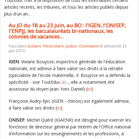
ToutEduc met à la disposition de tous les internautes certains
articles récents, les tribunes, et tous les articles publiés depuis
plus d'un an...
Au JO du 18 au 23 juin, au BO : l'IGEN, l'ONISEP,
l'ENPJJ, les baccalauréats bi-nationaux, les
colonies de vacances...
Paru dans
Scolaire
,
Périscolaire
,
Justice
,
Orientation
le dimanche 23
juin 2019.
IGEN
. Viviane Bouysse, inspectrice générale de l'éducation
nationale, est admise à faire valoir ses droits à la retraite
(spécialiste de l'école maternelle, V. Bouysse en a défendu la
spécificité - voir ToutEduc
ici
-, elle a notamment été
assesseur du doyen Jean-Yves Daniel) (
ici
)
Françoise Audry-Iljec (IGEN - chinois) est également admise,
à faire valoir ses droits (
ici
).
ONISEP
. Michel Quéré (IGAENR) est désigné pour exercer les
fonctions de directeur général par intérim de l'Office national
d'information sur les enseignements et les professions, à