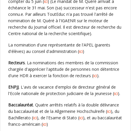
compter du 5 juin (
ici
) (Le mandat de M. Quéré arrivait à
échéance le 31 mai. Son (sa) successeur n'est pas encore
connu.e. Par ailleurs ToutEduc n'a pas trouvé l'arrêté de
nomination de M. Quéré à l'IGAENR sur le moteur de
recherche du Journal officiel. Il est directeur de recherche du
Centre national de la recherche scientifique).
La nomination d'une représentante de l'APEL (parents
d'élèves) au conseil d'administration (
ici
)
Recteurs
. La nominations des membres de la commission
chargée d'apprécier l'aptitude de personnes non détentrice
d'une HDR à exercer la fonction de recteurs (
ici
).
ENPJJ
. L'avis de vacance d'emploi de directeur général de
l'Ecole nationale de protection judiciaire de la jeunesse (
ici
).
Baccalauréat
. Quatre arrêtés relatifs à la double délivrance
du baccalauréat et de la Allgemeine Hochschulreife (
ici
), du
Bachillerato (
ici
), de l'Esame di Stato (
ici
), et au baccalauréat
franco-américain (
ici
)