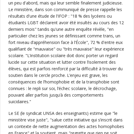
un peu d'abord, mais qui leur semble finalement judicieuse.
Le ministère, dans son communiqué de presse rappelle les
résultats d'une étude de l’IFOP : "18 % des lycéens ou
étudiants LGBT déclarent avoir été insultés au cours des 12
derniers mois" tandis qu'une autre enquête révèle, "en
particulier chez les jeunes se définissant comme trans, un
fort niveau d’appréhension face à l’École", 72 % d'entre eux
qualifiant de "mauvaise" ou "très mauvaise" leur expérience
scolaire. "L’institution scolaire doit donc porter un regard
lucide sur cette situation et lutter contre l’isolement des
élèves, qui est parfois renforcé par la difficulté à trouver du
soutien dans le cercle proche. L’enjeu est grave, les
conséquences de l’homophobie et de la transphobie sont
connues : le repli sur soi, l’échec scolaire, le décrochage,
pouvant aller parfois jusqu’à des comportements
suicidaires."
Le SE (le syndicat UNSA des enseignants) estime que "le
ministère vise juste", "salue cette initiative qui s’inscrit dans
un contexte de nette augmentation des actes homophobes
en France" et la soutient, mais "regrette que rien ne soit