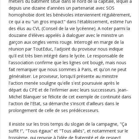
métiers du bâtiment situé dans le nord de la capitale, lequel a
depuis une dizaine d'années un partenariat avec SOS
homophobie dont les bénévoles interviennent régulièrement,
ce qui a eu "un gros impact" dans l'établissement, estime l'un
des élus au CVL (Conseil de la vie lycéenne). A noter parmi la
douzaine d'élèves appelés à dialoguer avec le ministre un
garçon aux ongles vernis rouge. Interrogé en marge de la
réunion par ToutEduc, l'adjoint du proviseur nous indique
qu'il est très bien intégré dans le lycée. Le responsable de
l'association confirme que les lignes ont bougé, mais nous
fait remarquer que nous sommes à Paris, et qu'on ne peut
généraliser. Le proviseur, lorsqu'il présente au ministre
l'action menée souligne qu'elle s'est poursuivie après le
départ du CPE et de l'infirmier avec leurs successeurs. Jean-
Michel Blanquer se félicite de cet exemple de continuité dans
l'action de l'Etat, sa démarche s'inscrit d'ailleurs dans le
prolongement de celle de ses prédécesseurs.
Il insiste sur les trois temps du slogan de la campagne, "Ça
suffit !", "Tous égaux" et "Tous alliés", et notamment sur le
troisième, qui renvoie à l'idée de fraternité et de respect