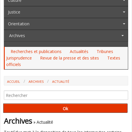
Culture
Justice
Orientation
Archives
Recherches et publications
Actualités
Tribunes
Jurisprudence
Revue de la presse et des sites
Textes
officiels
ACCUEIL
ARCHIVES
ACTUALITÉ
HOMOPHOBIE : LE MINISTRE LANCE LA CAMPAGNE DANS UN LYCÉE
PROFESSIONNEL
Archives
» Actualité