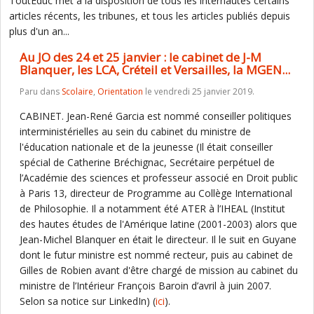
ToutEduc met à la disposition de tous les internautes certains
articles récents, les tribunes, et tous les articles publiés depuis
plus d'un an...
Au JO des 24 et 25 janvier : le cabinet de J-M
Blanquer, les LCA, Créteil et Versailles, la MGEN...
Paru dans
Scolaire
,
Orientation
le vendredi 25 janvier 2019.
CABINET. Jean-René Garcia est nommé conseiller politiques
interministérielles au sein du cabinet du ministre de
l'éducation nationale et de la jeunesse (Il était conseiller
spécial de Catherine Bréchignac, Secrétaire perpétuel de
l’Académie des sciences et professeur associé en Droit public
à Paris 13, directeur de Programme au Collège International
de Philosophie. Il a notamment été ATER à l’IHEAL (Institut
des hautes études de l'Amérique latine (2001-2003) alors que
Jean-Michel Blanquer en était le directeur. Il le suit en Guyane
dont le futur ministre est nommé recteur, puis au cabinet de
Gilles de Robien avant d'être chargé de mission au cabinet du
ministre de l’Intérieur François Baroin d’avril à juin 2007.
Selon sa notice sur LinkedIn) (
ici
).