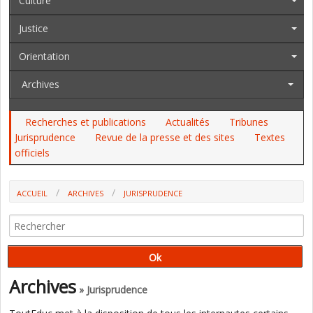
Culture
Justice
Orientation
Archives
Recherches et publications
Actualités
Tribunes
Jurisprudence
Revue de la presse et des sites
Textes
officiels
ACCUEIL
ARCHIVES
JURISPRUDENCE
LANGUES RÉGIONALES ET INSCRIPTION DES ÉLÈVES VENUS D'AUTRES
COMMUNES : QUELLES SONT LES RÈGLES ? (CAA DE NANCY-METZ)
Archives
» Jurisprudence