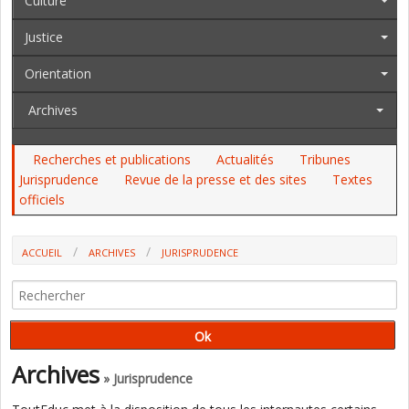
Culture
Justice
Orientation
Archives
Recherches et publications
Actualités
Tribunes
Jurisprudence
Revue de la presse et des sites
Textes
officiels
ACCUEIL
ARCHIVES
JURISPRUDENCE
MENUS ALTERNATIFS À LA CANTINE : LE PRINCIPE DE LAÏCITÉ NE S'Y
OPPOSE PAS (CAA DE LYON)
Archives
» Jurisprudence