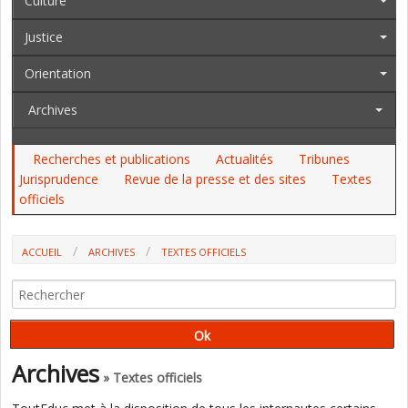
Culture
Justice
Orientation
Archives
Recherches et publications
Actualités
Tribunes
Jurisprudence
Revue de la presse et des sites
Textes
officiels
ACCUEIL
ARCHIVES
TEXTES OFFICIELS
AU JO DU 8 AU 10 MAI, AU BO : LE CAPES DE LETTRES CLASSIQUES, LES
MINEURS ISOLÉS, PLUSIEURS CAP ET BP, LA PJJ, LE MEN...
Archives
» Textes officiels