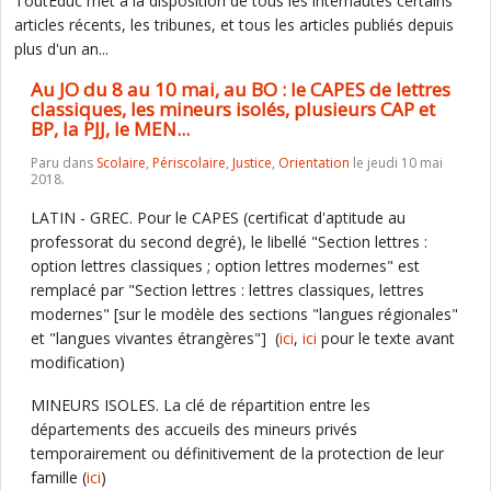
ToutEduc met à la disposition de tous les internautes certains
articles récents, les tribunes, et tous les articles publiés depuis
plus d'un an...
Au JO du 8 au 10 mai, au BO : le CAPES de lettres
classiques, les mineurs isolés, plusieurs CAP et
BP, la PJJ, le MEN...
Paru dans
Scolaire
,
Périscolaire
,
Justice
,
Orientation
le jeudi 10 mai
2018.
LATIN - GREC. Pour le CAPES (certificat d'aptitude au
professorat du second degré), le libellé "Section lettres :
option lettres classiques ; option lettres modernes" est
remplacé par "Section lettres : lettres classiques, lettres
modernes" [sur le modèle des sections "langues régionales"
et "langues vivantes étrangères"] (
ici
,
ici
pour le texte avant
modification)
MINEURS ISOLES. La clé de répartition entre les
départements des accueils des mineurs privés
temporairement ou définitivement de la protection de leur
famille (
ici
)