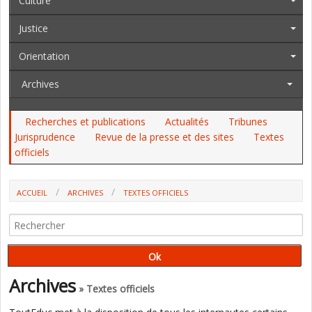
Culture
Justice
Orientation
Archives
Recherches et publications
Actualités
Tribunes
Jurisprudence
Revue de la presse et des sites
Textes
officiels
ACCUEIL
ARCHIVES
TEXTES OFFICIELS
AU JO DES 4 ET 5 MAI : LA "TROUSSE À PROJETS", J & S, LES MÉTIERS
D'ART
Archives
» Textes officiels