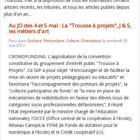
ToutEduc met à la disposition de tous les internautes certains
articles récents, les tribunes, et tous les articles publiés depuis
plus d'un an...
Au JO des 4 et 5 mai : La "Trousse à projets", J & S,
les métiers d'art
Paru dans
Scolaire
,
Périscolaire
,
Culture
,
Orientation
le vendredi 05
mai 2017.
CROWDFUNDING. L'approbation de la convention
constitutive du groupement d'intérêt public "Trousse à
Projets". Ce GIP a pour objet "d'encourager et de faciliter la
mise en œuvre de projets pédagogiques ou éducatifs" et
favorisera "l'accompagnement des porteurs de projets", la
"collecte participative de fonds" et "la mise en place de
mécanismes de redistribution en faveur des élèves issus de
catégories socio professionnelles défavorisées". Il réunit
l'Etat (représenté par le ministre chargé de l'éducation
nationale), l'OCCE (Office central de la coopération à l'école),
Réseau Canopé,le FPNE (le Fonds de dotation pour le
numérique à l'école) et le Crédit coopératif (
ici
).