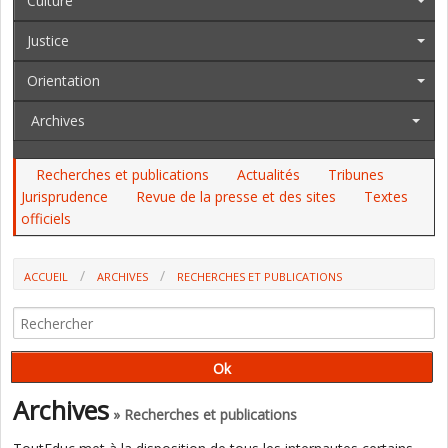
Culture
Justice
Orientation
Archives
Recherches et publications
Actualités
Tribunes
Jurisprudence
Revue de la presse et des sites
Textes
officiels
ACCUEIL
ARCHIVES
RECHERCHES ET PUBLICATIONS
PRÉVENTION SPÉCIALISÉE : UNE CRISE MAJEURE ALORS QUE LES
BESOINS AUGMENTENT ET ÉVOLUENT (RAPPORT PARLEMENTAIRE)
Archives
» Recherches et publications