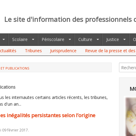
Le site d'information des professionnels 
Scolaire
Périscolaire
Culture
Justice
O
ctualités
Tribunes
Jurisprudence
Revue de la presse et des 
 ET PUBLICATIONS
ALITÉS PERSISTANTES SELON L’ORIGINE SOCIALE
ications
MO
 les internautes certains articles récents, les tribunes,
s d'un an...
s inégalités persistantes selon l’origine
i 09 février 2017.