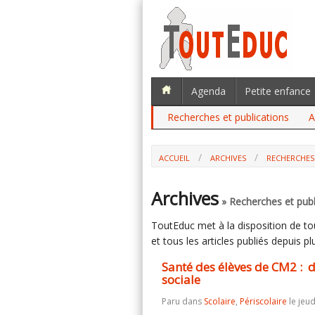
Agenda
Petite enfance
Recherches et publications
A
ACCUEIL
ARCHIVES
RECHERCHES
SANTÉ DES ÉLÈVES DE CM2 : DES INÉG
Archives
» Recherches et publ
ToutEduc met à la disposition de tous
et tous les articles publiés depuis plu
Santé des élèves de CM2 : de
sociale
Paru dans
Scolaire
,
Périscolaire
le jeud