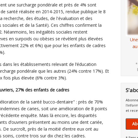
ent une surcharge pondérale et près de 4% sont
 de santé réalisée en 2014-2015, rendue publique le 8
 la recherche, des études, de l'évaluation et des
s sociales et de la Santé). Ces chiffres confirment la
2. Néanmoins, les inégalités sociales restent
lèves en surpoids ou obèses se révèlent plus élevées
Une
ectivement 22% et 6%) que pour les enfants de cadres
au
1%).
s dans les établissements relevant de l’éducation
*
surcharge pondérale que les autres (24% contre 17%). Et
ux fois plus élevée (6% contre 3%).
S'ab
ouvriers, 27% des enfants de cadres
Abonne
lioration de la santé bucco-dentaire" : près de 70%
l'infor
indemnes de caries, soit une amélioration de 8 points
et rece
récédente enquête. Mais là encore, les disparités
ants d’ouvriers présentent au moins une dent cariée,
Ab
 De surcroît, près de la moitié d’entre eux ont au
 soins, contre trois sur dix chez les cadres.
* Sans 