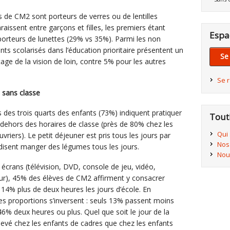
 de CM2 sont porteurs de verres ou de lentilles
raissent entre garçons et filles, les premiers étant
Espa
porteurs de lunettes (29% vs 35%). Parmi les non
ts scolarisés dans l’éducation prioritaire présentent un
Se
age de la vision de loin, contre 5% pour les autres
Se 
s sans classe
s des trois quarts des enfants (73%) indiquent pratiquer
Tout
 dehors des horaires de classe (près de 80% chez les
Qui
vriers). Le petit déjeuner est pris tous les jours par
Nos
disent manger des légumes tous les jours.
Nou
crans (télévision, DVD, console de jeu, vidéo,
ur), 45% des élèves de CM2 affirment y consacrer
14% plus de deux heures les jours d’école. En
ces proportions s’inversent : seuls 13% passent moins
46% deux heures ou plus. Quel que soit le jour de la
evé chez les enfants de cadres que chez les enfants