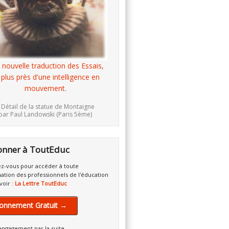
 nouvelle traduction des Essais,
 plus près d'une intelligence en
mouvement.
 Détail de la statue de Montaigne
par Paul Landowski (Paris 5ème)
onner à ToutEduc
z-vous pour accéder à toute
mation des professionnels de l'éducation
voir :
La Lettre ToutEduc
onnement Gratuit →
engagement par la suite.