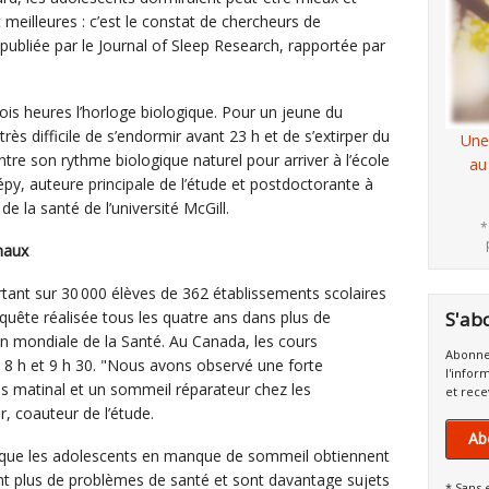
 meilleures : c’est le constat de chercheurs de
 publiée par le Journal of Sleep Research, rapportée par
ois heures l’horloge biologique. Pour un jeune du
rès difficile de s’endormir avant 23 h et de s’extirper du
Une
ontre son rythme biologique naturel pour arriver à l’école
au
py, auteure principale de l’étude et postdoctorante à
 de la santé de l’université McGill.
*
naux
tant sur 30 000 élèves de 362 établissements scolaires
quête réalisée tous les quatre ans dans plus de
S'ab
ion mondiale de la Santé. Au Canada, les cours
Abonne
 h et 9 h 30. "Nous avons observé une forte
l'infor
ns matinal et un sommeil réparateur chez les
et rece
r, coauteur de l’étude.
Ab
 que les adolescents en manque de sommeil obtiennent
t plus de problèmes de santé et sont davantage sujets
* Sans 