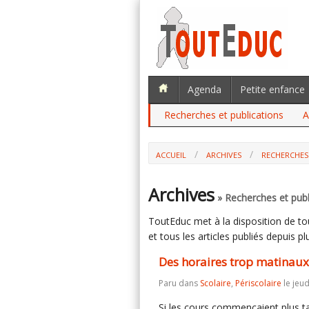
Agenda
Petite enfance
Recherches et publications
A
ACCUEIL
ARCHIVES
RECHERCHES
DES HORAIRES TROP MATINAUX NUISE
Archives
» Recherches et publ
ToutEduc met à la disposition de tous
et tous les articles publiés depuis plu
Des horaires trop matinaux
Paru dans
Scolaire
,
Périscolaire
le jeud
Si les cours commençaient plus ta