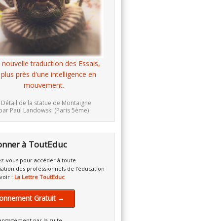
 nouvelle traduction des Essais,
 plus près d'une intelligence en
mouvement.
 Détail de la statue de Montaigne
par Paul Landowski (Paris 5ème)
onner à ToutEduc
z-vous pour accéder à toute
mation des professionnels de l'éducation
voir :
La Lettre ToutEduc
onnement Gratuit →
engagement par la suite.