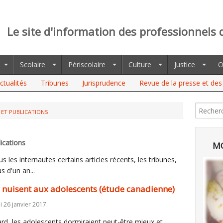
Le site d'information des professionnels 
Scolaire
Périscolaire
Culture
Justice
O
ctualités
Tribunes
Jurisprudence
Revue de la presse et des 
 ET PUBLICATIONS
NT AUX ADOLESCENTS (ÉTUDE CANADIENNE)
ications
MO
 les internautes certains articles récents, les tribunes,
s d'un an...
 nuisent aux adolescents (étude canadienne)
i 26 janvier 2017.
rd, les adolescents dormiraient peut-être mieux et