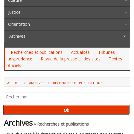
Culture
Justice
Orientation
Archives
Recherches et publications
Actualités
Tribunes
Jurisprudence
Revue de la presse et des sites
Textes
officiels
ACCUEIL
ARCHIVES
RECHERCHES ET PUBLICATIONS
LECTURE SUR PAPIER PLUTÔT QUE SUR ÉCRAN : DES INTERACTIONS
PARENTS / ENFANTS PLUS CHALEUREUSES (ÉTUDE)
Archives
» Recherches et publications