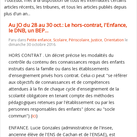
ToutEduc met à la disposition de tous les internautes certains
articles récents, les tribunes, et tous les articles publiés depuis
plus d'un an...
Au JO du 28 au 30 oct.: Le hors-contrat, l'Enfance,
le DNB, un BEP...
Paru dans
Petite enfance
,
Scolaire
,
Périscolaire
,
Justice
,
Orientation
le
dimanche 30 octobre 2016.
HORS CONTRAT . Un décret précise les modalités du
contrôle du contenu des connaissances requis des enfants
instruits dans la famille ou dans les établissements
d'enseignement privés hors contrat. Celui-ci peut "se référer
aux objectifs de connaissances et de compétences
attendues à la fin de chaque cycle d'enseignement de la
scolarité obligatoire en tenant compte des méthodes
pédagogiques retenues par l'établissement ou par les
personnes responsables des enfants" (donc au "socle
commun") (
ici
)
ENFANCE. Lucie Gonzales (administratrice de l'Insee,
ancienne élève de l'ENS de Cachan et de l'ENSAE), est