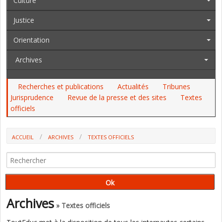
Culture
Justice
Orientation
Archives
Recherches et publications
Actualités
Tribunes
Jurisprudence
Revue de la presse et des sites
Textes
officiels
ACCUEIL
ARCHIVES
TEXTES OFFICIELS
AU JO DU 28 AU 30 OCT.: LE HORS-CONTRAT, L'ENFANCE, LE DNB, UN
BEP...
Archives
» Textes officiels