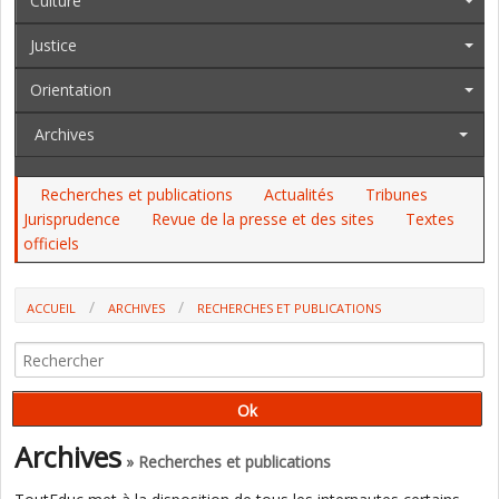
Culture
Justice
Orientation
Archives
Recherches et publications
Actualités
Tribunes
Jurisprudence
Revue de la presse et des sites
Textes
officiels
ACCUEIL
ARCHIVES
RECHERCHES ET PUBLICATIONS
LE MAI 68 DES ENFANTS : APPEL À CONTRIBUTIONS (REVUE STRENÆ)
Archives
» Recherches et publications