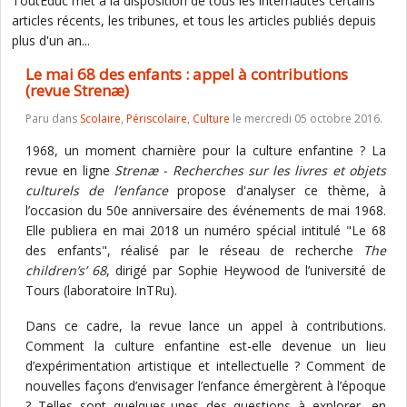
ToutEduc met à la disposition de tous les internautes certains
articles récents, les tribunes, et tous les articles publiés depuis
plus d'un an...
Le mai 68 des enfants : appel à contributions
(revue Strenæ)
Paru dans
Scolaire
,
Périscolaire
,
Culture
le mercredi 05 octobre 2016.
1968, un moment charnière pour la culture enfantine ? La
revue en ligne
Strenæ - Recherches sur les livres et objets
culturels de l’enfance
propose d'analyser ce thème, à
l’occasion du 50e anniversaire des événements de mai 1968.
Elle publiera en mai 2018 un numéro spécial intitulé "Le 68
des enfants", réalisé par le réseau de recherche
The
children’s’ 68
, dirigé par Sophie Heywood de l’université de
Tours (laboratoire InTRu).
Dans ce cadre, la revue lance un appel à contributions.
Comment la culture enfantine est-elle devenue un lieu
d’expérimentation artistique et intellectuelle ? Comment de
nouvelles façons d’envisager l’enfance émergèrent à l’époque
? Telles sont quelques-unes des questions à explorer, en