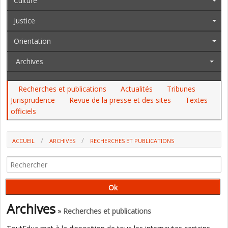
Culture
Justice
Orientation
Archives
Recherches et publications
Actualités
Tribunes
Jurisprudence
Revue de la presse et des sites
Textes
officiels
ACCUEIL
ARCHIVES
RECHERCHES ET PUBLICATIONS
"GARDER SES ENFANTS EST PLUS FRÉQUENT DANS LES FAMILLES LES
PLUS MODESTES" (OBSERVATOIRE NATIONAL DE LA PETITE ENFANCE)
Archives
» Recherches et publications