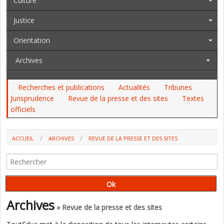
Culture
Justice
Orientation
Archives
Recherches et publications
Actualités
Tribunes
Jurisprudence
Revue de la presse et des sites
Textes
officiels
ACCUEIL
ARCHIVES
REVUE DE LA PRESSE ET DES SITES
LE VOTE FN N'EST PLUS MARGINAL CHEZ LES ENSEIGNANTS (C.
LELIÈVRE, LUC ROUBAN)
Archives
» Revue de la presse et des sites