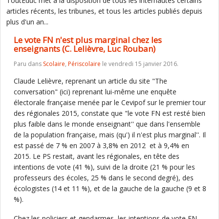
ToutEduc met à la disposition de tous les internautes certains
articles récents, les tribunes, et tous les articles publiés depuis
plus d'un an...
Le vote FN n'est plus marginal chez les
enseignants (C. Lelièvre, Luc Rouban)
Paru dans
Scolaire
,
Périscolaire
le vendredi 15 janvier 2016.
Claude Lelièvre, reprenant un article du site "The
conversation" (ici) reprenant lui-même une enquête
électorale française menée par le Cevipof sur le premier tour
des régionales 2015, constate que "le vote FN est resté bien
plus faible dans le monde enseignant'' que dans l'ensemble
de la population française, mais (qu') il n'est plus marginal''. Il
est passé de 7 % en 2007 à 3,8% en 2012 et à 9,4% en
2015. Le PS restait, avant les régionales, en tête des
intentions de vote (41 %), suivi de la droite (21 % pour les
professeurs des écoles, 25 % dans le second degré), des
écologistes (14 et 11 %), et de la gauche de la gauche (9 et 8
%).
Chez les policiers et gendarmes, les intentions de vote FN