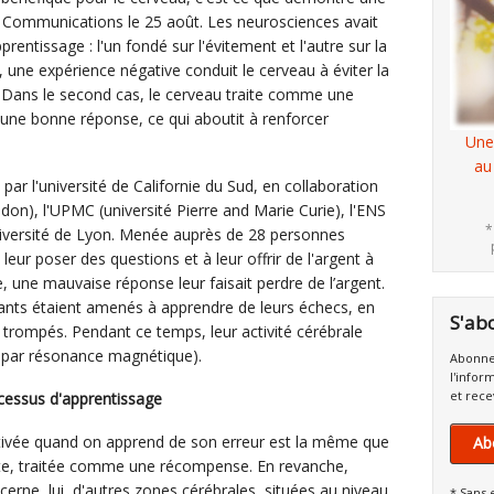
e Communications le 25 août. Les neurosciences avait
ntissage : l'un fondé sur l'évitement et l'autre sur la
une expérience négative conduit le cerveau à éviter la
r. Dans le second cas, le cerveau traite comme une
 une bonne réponse, ce qui aboutit à renforcer
Une
au
 par l'université de Californie du Sud, en collaboration
don), l'UPMC (université Pierre and Marie Curie), l'ENS
*
université de Lyon. Menée auprès de 28 personnes
 leur poser des questions et à leur offrir de l'argent à
, une mauvaise réponse leur faisait perdre de l’argent.
cipants étaient amenés à apprendre de leurs échecs, en
S'ab
 trompés. Pendant ce temps, leur activité cérébrale
 par résonance magnétique).
Abonne
l'infor
et rece
ocessus d'apprentissage
activée quand on apprend de son erreur est la même que
Ab
ste, traitée comme une récompense. En revanche,
erne, lui, d'autres zones cérébrales, situées au niveau
* Sans 