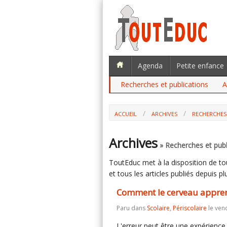
Agenda
Petite enfance
Recherches et publications
A
ACCUEIL
ARCHIVES
RECHERCHES
COMMENT LE CERVEAU APPREND DE N
Archives
» Recherches et publ
ToutEduc met à la disposition de tous
et tous les articles publiés depuis plu
Comment le cerveau apprend
Paru dans
Scolaire
,
Périscolaire
le ven
L'erreur peut être une expérience