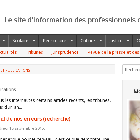
Le site d'information des professionnels 
Scolaire
Périscolaire
Culture
Justice
O
ctualités
Tribunes
Jurisprudence
Revue de la presse et des 
 ET PUBLICATIONS
OS ERREURS (RECHERCHE)
ications
MO
 les internautes certains articles récents, les tribunes,
s d'un an...
 de nos erreurs (recherche)
dredi 18 septembre 2015.
 bénéfique pour le cerveau, c'est ce que démontre une