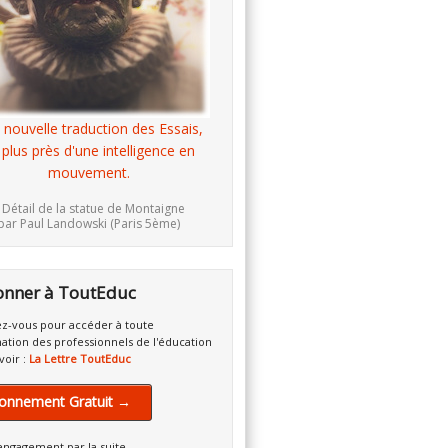
 nouvelle traduction des Essais,
 plus près d'une intelligence en
mouvement.
 Détail de la statue de Montaigne
par Paul Landowski (Paris 5ème)
onner à ToutEduc
z-vous pour accéder à toute
mation des professionnels de l'éducation
voir :
La Lettre ToutEduc
onnement Gratuit →
engagement par la suite.