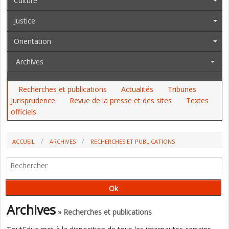
Culture
Justice
Orientation
Archives
Recherches et publications
Actualités
Tribunes
Jurisprudence
Revue de la presse et des sites
Textes
officiels
ACCUEIL
ARCHIVES
RECHERCHES ET PUBLICATIONS
GOÛT DES LIVRES : UN IMPACT SUR LE CERVEAU DES JEUNES ENFANTS
(REVUE PEDIATRICS)
Archives
» Recherches et publications