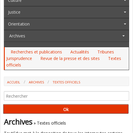
Culture
Justice
Orientation
Archives
Recherches et publications
Actualités
Tribunes
Jurisprudence
Revue de la presse et des sites
Textes
officiels
ACCUEIL
ARCHIVES
TEXTES OFFICIELS
AU JO DU 25 AU 29 OCT. : LE CA DES LYCÉES ET COLLÈGES, UN LIVRET
POUR LES ST2S, L'INJEP, L'ENSEIGNEMENT AGRICOLE, LA PJJ
Archives
» Textes officiels