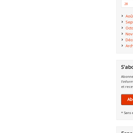
28
Aoû
Sep
Oct
Nov
Déc
Arc
S'ab
Abonne
l'infor
et rece
Ab
* Sans 