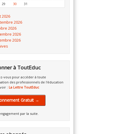
29
30
31
t 2026
tembre 2026
obre 2026
embre 2026
embre 2026
hives
onner à ToutEduc
z-vous pour accéder à toute
mation des professionnels de l'éducation
voir :
La Lettre ToutEduc
onnement Gratuit →
engagement par la suite.