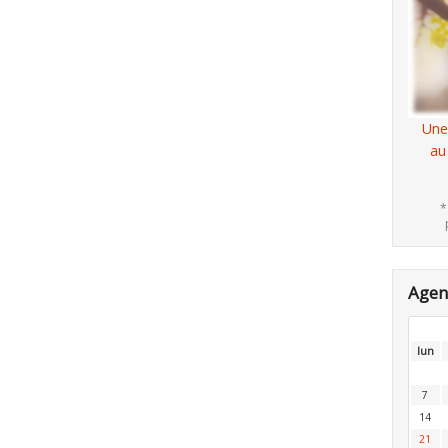
Une
au
*
Age
lun
7
14
21