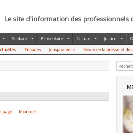
Le site d'information des professionnels 
Scolaire
Périscolaire
Culture
Justice
O
ctualités
Tribunes
Jurisprudence
Revue de la presse et des 
MO
e page
Imprimer