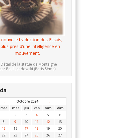
 nouvelle traduction des Essais,
 plus près d'une intelligence en
mouvement.
 Détail de la statue de Montaigne
par Paul Landowski (Paris 5ème)
nda
←
Octobre 2024
→
mar
mer
jeu
ven
sam
dim
1
2
3
4
5
6
8
9
10
11
12
13
15
16
17
18
19
20
22
23
24
25
26
27