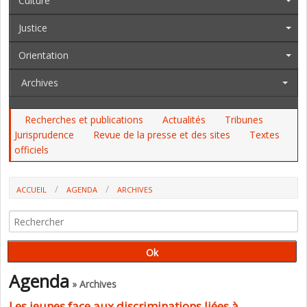
Culture
Justice
Orientation
Archives
Recherches et publications
Actualités
Tribunes
Jurisprudence
Revue de la presse et des sites
Textes
officiels
ACCUEIL
AGENDA
ARCHIVES
LES JEUNES FACE AUX DISCRIMINATIONS LIÉES À L'ORIENTATION
SEXUELLE ET AU GENRE (INJEP)
Agenda
» Archives
Les jeunes face aux discriminations liées à