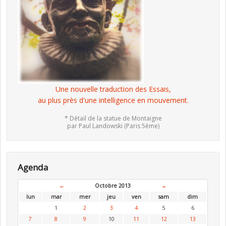
Une nouvelle traduction des Essais,
au plus près d'une intelligence en mouvement.
* Détail de la statue de Montaigne
par Paul Landowski (Paris 5ème)
Agenda
←
Octobre 2013
→
lun
mar
mer
jeu
ven
sam
dim
1
2
3
4
5
6
7
8
9
10
11
12
13