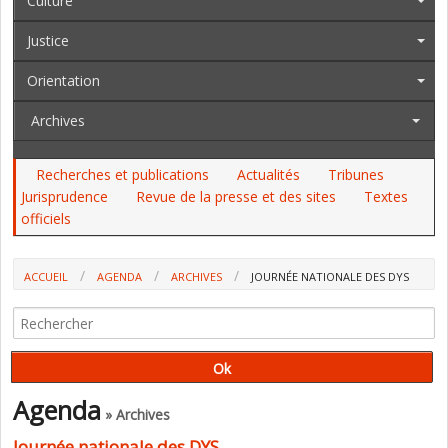
Culture
Justice
Orientation
Archives
Recherches et publications
Actualités
Tribunes
Jurisprudence
Revue de la presse et des sites
Textes
officiels
ACCUEIL
AGENDA
ARCHIVES
JOURNÉE NATIONALE DES DYS
Agenda
» Archives
Journée nationale des DYS