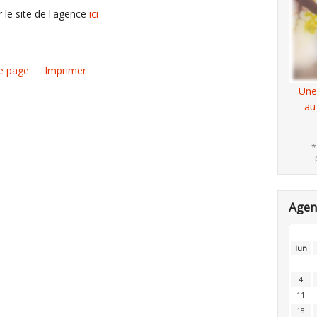
r le site de l'agence
ici
e page
Imprimer
Une
au
*
Age
lun
4
11
18