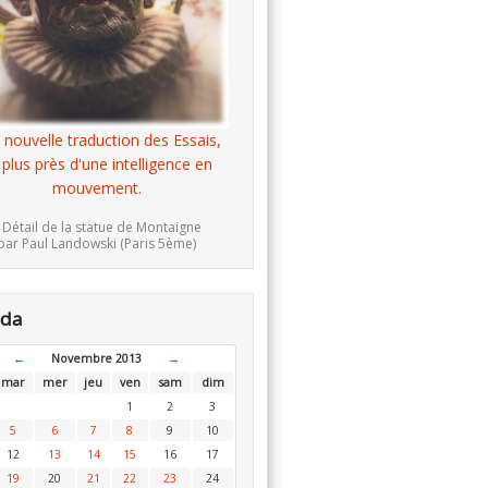
 nouvelle traduction des Essais,
 plus près d'une intelligence en
mouvement.
 Détail de la statue de Montaigne
par Paul Landowski (Paris 5ème)
nda
←
Novembre 2013
→
mar
mer
jeu
ven
sam
dim
1
2
3
5
6
7
8
9
10
12
13
14
15
16
17
19
20
21
22
23
24