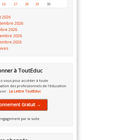
26
27
28
29
30
t 2026
tembre 2026
obre 2026
embre 2026
embre 2026
hives
onner à ToutEduc
z-vous pour accéder à toute
mation des professionnels de l'éducation
voir :
La Lettre ToutEduc
onnement Gratuit →
engagement par la suite.