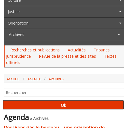
Culture
Justice
Orientation
Archives
Recherches et publications
Actualités
Tribunes
Jurisprudence
Revue de la presse et des sites
Textes
officiels
ACCUEIL
AGENDA
ARCHIVES
DES LIVRES DÈS LE BERCEAU... UNE PRÉVENTION DE L'ILLETTRISME ?
Agenda
» Archives
Des livres dès le berceau... une prévention de