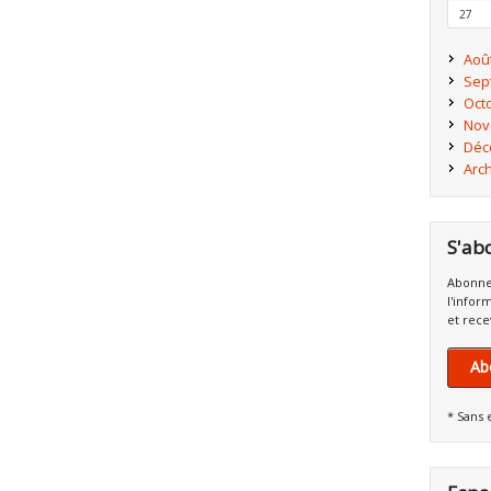
27
Aoû
Sep
Oct
Nov
Déc
Arc
S'ab
Abonne
l'infor
et rece
Ab
* Sans 