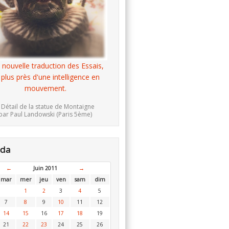
 nouvelle traduction des Essais,
 plus près d'une intelligence en
mouvement.
 Détail de la statue de Montaigne
par Paul Landowski (Paris 5ème)
nda
←
Juin 2011
→
mar
mer
jeu
ven
sam
dim
1
2
3
4
5
7
8
9
10
11
12
14
15
16
17
18
19
21
22
23
24
25
26