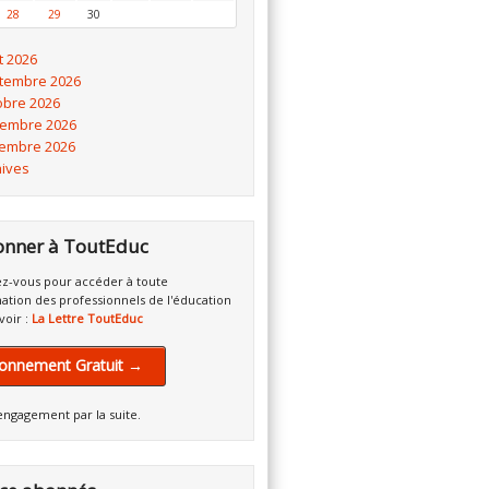
28
29
30
t 2026
tembre 2026
obre 2026
embre 2026
embre 2026
hives
onner à ToutEduc
z-vous pour accéder à toute
mation des professionnels de l'éducation
voir :
La Lettre ToutEduc
onnement Gratuit →
engagement par la suite.