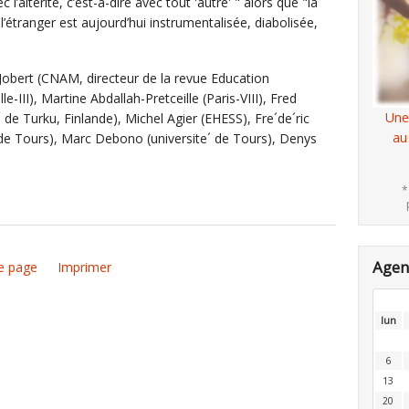
’altérité, c’est-à-dire avec tout 'autre' " alors que "la
’étranger est aujourd’hui instrumentalisée, diabolisée,
 Jobert (CNAM, directeur de la revue Education
e-III), Martine Abdallah-Pretceille (Paris-VIII), Fred
Une
 de Turku, Finlande), Michel Agier (EHESS), Fre´de´ric
au
T de Tours), Marc Debono (universite´ de Tours), Denys
*
Age
e page
Imprimer
lun
6
13
20