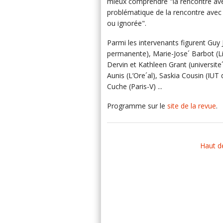
mieux comprendre "la rencontre avec l
problématique de la rencontre avec l
ou ignorée".
Parmi les intervenants figurent Guy
permanente), Marie-Jose´ Barbot (Lill
Dervin et Kathleen Grant (universite´
Aunis (L’Ore´al), Saskia Cousin (IU
Cuche (Paris-V) ...
Programme sur le
site de la revue
.
Haut d