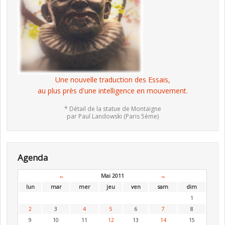
Une nouvelle traduction des Essais,
au plus près d'une intelligence en mouvement.
* Détail de la statue de Montaigne
par Paul Landowski (Paris 5ème)
Agenda
←
Mai 2011
→
lun
mar
mer
jeu
ven
sam
dim
1
2
3
4
5
6
7
8
9
10
11
12
13
14
15