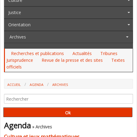
Culture
Justice
Orientation
Archives
Recherches et publications
Actualités
Tribunes
Jurisprudence
Revue de la presse et des sites
Textes
officiels
ACCUEIL
AGENDA
ARCHIVES
CULTURE ET JEUX MATHÉMATIQUES
Agenda
» Archives
Culture et jeux mathématiques