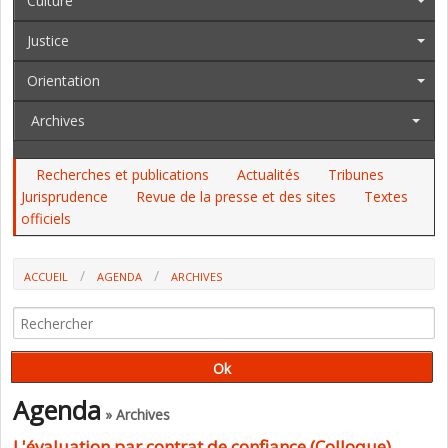
Culture
Justice
Orientation
Archives
Recherches et publications
Actualités
Tribunes
Jurisprudence
Revue de la presse et des sites
Textes
officiels
ACCUEIL
AGENDA
ARCHIVES
L'ÉVALUATION PAR CONTRAT DE CONFIANCE (COLLOQUE)
Agenda
» Archives
L'évaluation par contrat de confiance (Colloque)