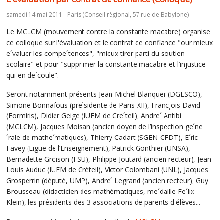
samedi 14 mai 2011 - Paris (Conseil régional, 57 rue de Babylone)
Le MCLCM (mouvement contre la constante macabre) organise
ce colloque sur l'évaluation et le contrat de confiance "our mieux
e´valuer les compe´tences", "mieux tirer parti du soutien
scolaire" et pour "supprimer la constante macabre et l’injustice
qui en de´coule".
Seront notamment présents Jean-Michel Blanquer (DGESCO),
Simone Bonnafous (pre´sidente de Paris-XII), Franc¸ois David
(Formiris), Didier Geige (IUFM de Cre´teil), Andre´ Antibi
(MCLCM), Jacques Moisan (ancien doyen de l’inspection ge´ne
´rale de mathe´matiques), Thierry Cadart (SGEN-CFDT), E´ric
Favey (Ligue de l’Enseignement), Patrick Gonthier (UNSA),
Bernadette Groison (FSU), Philippe Joutard (ancien recteur), Jean-
Louis Auduc (IUFM de Créteil), Victor Colombani (UNL), Jacques
Grosperrin (député, UMP), Andre´ Legrand (ancien recteur), Guy
Brousseau (didacticien des mathématiques, me´daille Fe´lix
Klein), les présidents des 3 associations de parents d'élèves...