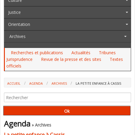
Culture
Justice
Orientation
Archives
Recherches et publications
Actualités
Tribunes
Jurisprudence
Revue de la presse et des sites
Textes
officiels
ACCUEIL
AGENDA
ARCHIVES
LA PETITE ENFANCE À CASSIS
Agenda
» Archives
La petite enfance à Cassis