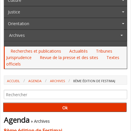
Culture
Justice
Orientation
Archives
Recherches et publications
Actualités
Tribunes
Jurisprudence
Revue de la presse et des sites
Textes
officiels
ACCUEIL
AGENDA
ARCHIVES
8ÈME ÉDITION DE FESTIMAJ
Agenda
» Archives
8ème édition de Festimaj