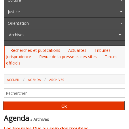
Culture
Justice
Orientation
Archives
Recherches et publications
Actualités
Tribunes
Jurisprudence
Revue de la presse et des sites
Textes
officiels
ACCUEIL
AGENDA
ARCHIVES
LES TROUBLES DYS AU SEIN DES TROUBLES
NEURODÉVELOPPEMENTAUX (COLLOQUE)
Agenda
» Archives
Les troubles Dys au sein des troubles