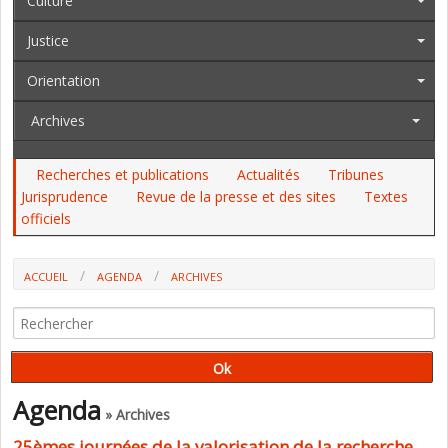
Culture
Justice
Orientation
Archives
Recherches et publications
Actualités
Tribunes
Jurisprudence
Revue de la presse et des sites
Textes
officiels
ACCUEIL
AGENDA
ARCHIVES
25ÈMES JOURNÉES DE LA VALORISATION DE LA RECHERCHE
(PROTECTION JUDICIAIRE DE LA JEUNESSE)
Agenda
» Archives
25èmes journées de la valorisation de la recherche