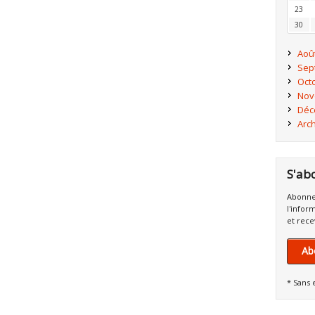
23
30
Aoû
Sep
Oct
Nov
Déc
Arc
S'ab
Abonne
l'infor
et rece
Ab
* Sans 