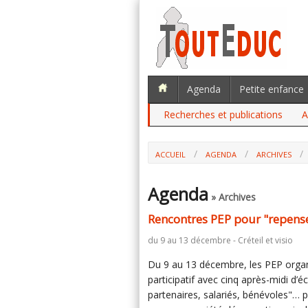
Agenda
Petite enfance
Recherches et publications
A
ACCUEIL
AGENDA
ARCHIVES
Agenda
» Archives
Rencontres PEP pour "repenser
du 9 au 13 décembre - Créteil et visio
Du 9 au 13 décembre, les PEP organ
participatif avec cinq après-midi d’
partenaires, salariés, bénévoles"… 