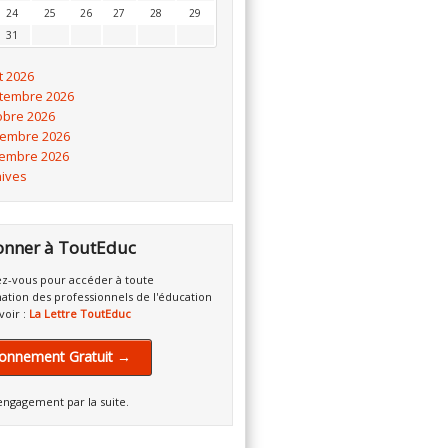
24
25
26
27
28
29
31
t 2026
tembre 2026
obre 2026
embre 2026
embre 2026
hives
onner à ToutEduc
z-vous pour accéder à toute
mation des professionnels de l'éducation
voir :
La Lettre ToutEduc
onnement Gratuit →
engagement par la suite.