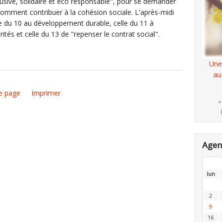
usive, solidaire et éco responsable", pour se demander
t comment contribuer à la cohésion sociale. L'après-midi
lle du 10 au développement durable, celle du 11 à
ités et celle du 13 de "repenser le contrat social".
Une
au
e page
Imprimer
*
Age
lun
2
9
16