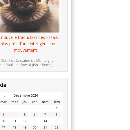
 nouvelle traduction des Essais,
 plus près d'une intelligence en
mouvement.
 Détail de la statue de Montaigne
par Paul Landowski (Paris 5ème)
nda
←
Décembre 2024
→
mar
mer
jeu
ven
sam
dim
1
3
4
5
6
7
8
10
11
12
13
14
15
17
18
19
20
21
22