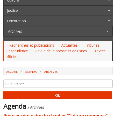
Culture
Justice
Orientation
Archives
Recherches et publications
Actualités
Tribunes
Jurisprudence
Revue de la presse et des sites
Textes
officiels
ACCUEIL
AGENDA
ARCHIVES
PREMIER SÉMINAIRE DU CHANTIER "CULTURE COMMUNE" DE
L'INSTITUT DE RECHERCHE DE LA FSU
Agenda
» Archives
Premier séminaire du chantier "Culture commune"