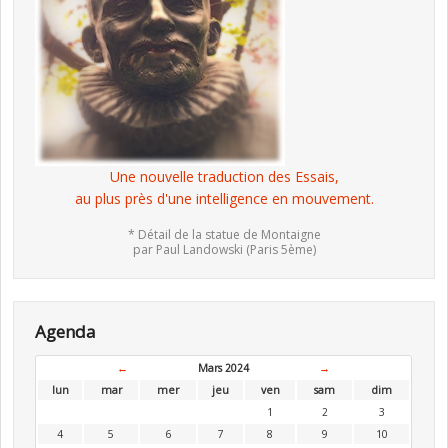
Une nouvelle traduction des Essais,
au plus près d'une intelligence en mouvement.
* Détail de la statue de Montaigne
par Paul Landowski (Paris 5ème)
Agenda
←
Mars 2024
→
lun
mar
mer
jeu
ven
sam
dim
1
2
3
4
5
6
7
8
9
10