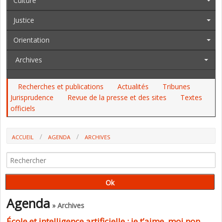
Culture
Justice
Orientation
Archives
Recherches et publications
Actualités
Tribunes
Jurisprudence
Revue de la presse et des sites
Textes
officiels
ACCUEIL
AGENDA
ARCHIVES
ÉCOLE ET INTELLIGENCE ARTIFICIELLE : JE T’AIME, MOI NON PLUS ?
(AFAE)
Agenda
» Archives
École et intelligence artificielle : je t’aime, moi non