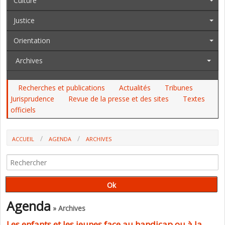
Culture
Justice
Orientation
Archives
Recherches et publications
Actualités
Tribunes
Jurisprudence
Revue de la presse et des sites
Textes
officiels
ACCUEIL
AGENDA
ARCHIVES
LES ENFANTS ET LES JEUNES FACE AU HANDICAP OU À LA MALADIE
D’UN.E PROCHE : EXPÉRIENCES, SAVOIRS ET SAVOIR-FAIRE
Agenda
» Archives
Les enfants et les jeunes face au handicap ou à la