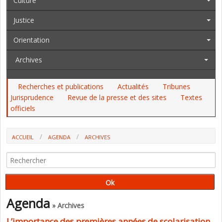
Culture
Justice
Orientation
Archives
Recherches et publications
Actualités
Tribunes
Jurisprudence
Revue de la presse et des sites
Textes
officiels
ACCUEIL
AGENDA
ARCHIVES
L’IMPORTANCE DES PREMIÈRES ANNÉES DE SCOLARISATION (OZP)
Agenda
» Archives
L’importance des premières années de scolarisation