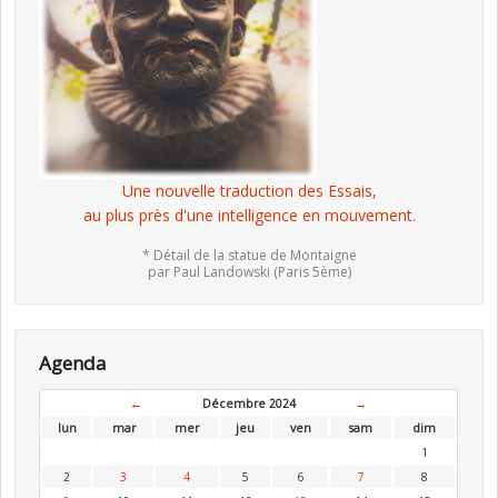
Une nouvelle traduction des Essais,
au plus près d'une intelligence en mouvement.
* Détail de la statue de Montaigne
par Paul Landowski (Paris 5ème)
Agenda
←
Décembre 2024
→
lun
mar
mer
jeu
ven
sam
dim
1
2
3
4
5
6
7
8