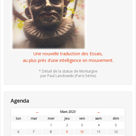
Une nouvelle traduction des Essais,
au plus près d'une intelligence en mouvement.
* Détail de la statue de Montaigne
par Paul Landowski (Paris 5ème)
Agenda
←
Mars 2023
→
lun
mar
mer
jeu
ven
sam
dim
1
2
3
4
5
6
7
8
9
10
11
12