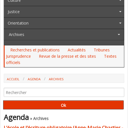
Culture
Justice
Orientation
Archives
Recherches et publications
Actualités
Tribunes
Jurisprudence
Revue de la presse et des sites
Textes
officiels
ACCUEIL
AGENDA
ARCHIVES
L’ÉCOLE ET L’ÉCRITURE OBLIGATOIRE (ANNE-MARIE CHARTIER - 5 À 7
DE L'IREA)
Agenda
» Archives
L’école et l’écriture obligatoire (Anne-Marie Chartier -