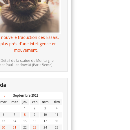
 nouvelle traduction des Essais,
 plus près d'une intelligence en
mouvement.
 Détail de la statue de Montaigne
par Paul Landowski (Paris 5ème)
nda
←
Septembre 2022
→
mar
mer
jeu
ven
sam
dim
1
2
3
4
6
7
8
9
10
11
13
14
15
16
17
18
20
21
22
23
24
25