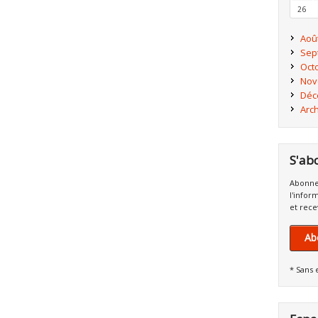
26
Aoû
Sep
Oct
Nov
Déc
Arc
S'ab
Abonne
l'infor
et rece
Ab
* Sans 