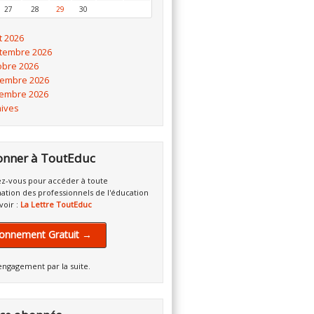
27
28
29
30
t 2026
tembre 2026
obre 2026
embre 2026
embre 2026
hives
onner à ToutEduc
z-vous pour accéder à toute
mation des professionnels de l'éducation
voir :
La Lettre ToutEduc
onnement Gratuit →
engagement par la suite.