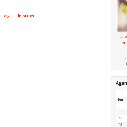
e page
Imprimer
Une
au
*
Age
lun
5
12
19