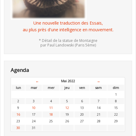
Une nouvelle traduction des Essais,
au plus près d'une intelligence en mouvement.
* Détail de la statue de Montaigne
par Paul Landowski (Paris 5ème)
Agenda
←
Mai 2022
→
lun
mar
mer
jeu
ven
sam
dim
1
2
3
4
5
6
7
8
9
10
11
12
13
14
15
16
17
18
19
20
21
22
23
24
25
26
27
28
29
30
31