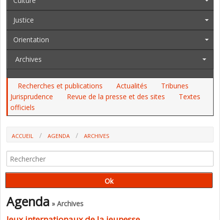
Culture
Justice
Orientation
Archives
Recherches et publications
Actualités
Tribunes
Jurisprudence
Revue de la presse et des sites
Textes
officiels
ACCUEIL
AGENDA
ARCHIVES
JEUX INTERNATIONAUX DE LA JEUNESSE
Agenda
» Archives
Jeux internationaux de la jeunesse